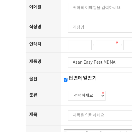
이메일
직장명
연락처
-
-
제품명
답변메일받기
옵션
분류
제목