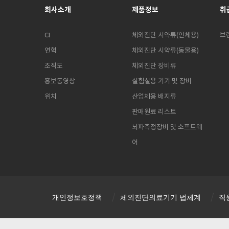
회사소개
제품정보
취
CI
체외진단 시약류(인체용)
브
연혁
체외진단 시약류(동물용)
조직도
체외진단 장비류
홍보동영상
실험실용 기기 및 장비
위치
산업체용 배지류
판매원료 리스트
뇌파측정장비 및 소프트웨
어
개인정보호정책
체외진단의료기기 법체계
직