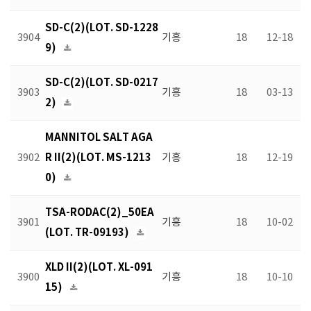
SD-C(2)(LOT. SD-1228
3904
기흥
18
12-18
9)
SD-C(2)(LOT. SD-0217
3903
기흥
18
03-13
2)
MANNITOL SALT AGA
R II(2)(LOT. MS-1213
3902
기흥
18
12-19
0)
TSA-RODAC(2)_50EA
3901
기흥
18
10-02
(LOT. TR-09193)
XLD II(2)(LOT. XL-091
3900
기흥
18
10-10
15)