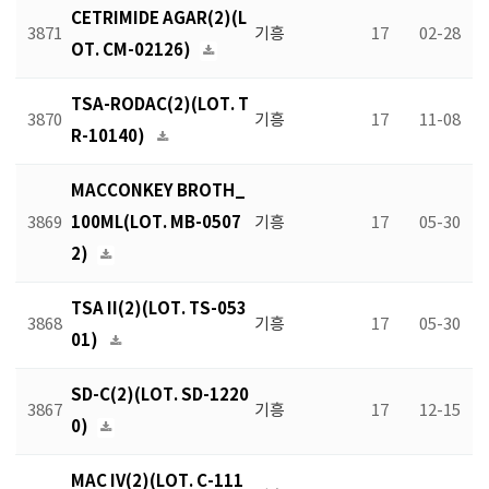
CETRIMIDE AGAR(2)(L
3871
기흥
17
02-28
OT. CM-02126)
TSA-RODAC(2)(LOT. T
3870
기흥
17
11-08
R-10140)
MACCONKEY BROTH_
100ML(LOT. MB-0507
3869
기흥
17
05-30
2)
TSA II(2)(LOT. TS-053
3868
기흥
17
05-30
01)
SD-C(2)(LOT. SD-1220
3867
기흥
17
12-15
0)
MAC IV(2)(LOT. C-111