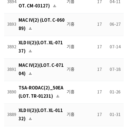
3894
기흥
17
04-11
OT. CM-03127)
MAC IV(2) (LOT. C-060
3893
기흥
17
06-27
89)
XLD II(2)(LOT. XL-071
3892
기흥
17
07-14
37)
MAC IV(2)(LOT. C-071
3891
기흥
17
07-18
04)
TSA-RODAC(2)_50EA
3890
기흥
17
01-26
(LOT. TR-01231)
XLD II(2)(LOT. XL-011
3889
기흥
17
01-31
32)