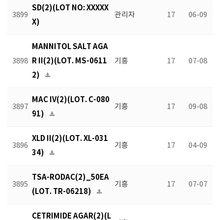
SD(2)(LOT NO: XXXXX
3899
관리자
17
06-09
X)
MANNITOL SALT AGA
R II(2)(LOT. MS-0611
3898
기흥
17
07-08
2)
MAC IV(2)(LOT. C-080
3897
기흥
17
09-08
91)
XLD II(2)(LOT. XL-031
3896
기흥
17
04-09
34)
TSA-RODAC(2)_50EA
3895
기흥
17
07-07
(LOT. TR-06218)
CETRIMIDE AGAR(2)(L