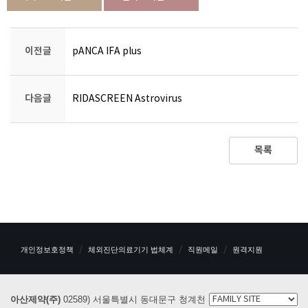
이전글
pANCA IFA plus
다음글
RIDASCREEN Astrovirus
목록
개인정보호정책
체외진단의료기기 법체계
직원메일
원격지원
아산제약(주)
02589) 서울특별시 동대문구 청계천