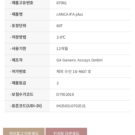
· 제품고유번호
87061
· 제품명
cANCA IFA plus
· 포장단위
60T
· 저장방법
2-8℃
· 사용기한
12개월
· 제조자
GA Generic Assays GmbH
· 허가번호
체외 수인 18-4607 호
· 제품등급
2
· 보험수가코드
D7952016
· 표준코드(UDI-DI)
04250310702521
카다로그 다운로드
인서트 다운로드