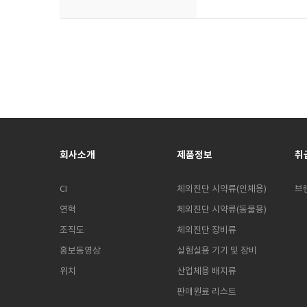
회사소개
제품정보
취
CI
체외진단 시약류(인체용)
브
연혁
체외진단 시약류(동물용)
조직도
체외진단 장비류
홍보동영상
실험실용 기기 및 장비
위치
산업체용 배지류
판매원료 리스트