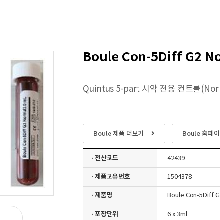
Boule Con-5Diff G2 N
Quintus 5-part 시약 전용 컨트롤(Nor
Boule 제품 더보기
Boule 홈페
· 전산코드
42439
· 제품고유번호
1504378
· 제품명
Boule Con-5Diff 
· 포장단위
6 x 3ml