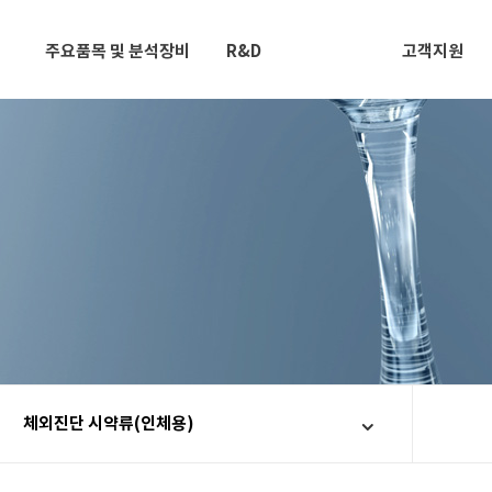
주요품목 및 분석장비
R&D
고객지원
체외진단 시약류(인체용)