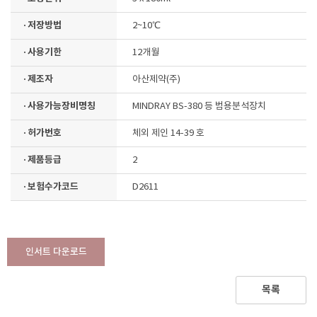
· 저장방법
2~10℃
· 사용기한
12개월
· 제조자
아산제약(주)
· 사용가능장비명칭
MINDRAY BS-380 등 범용분석장치
· 허가번호
체외 제인 14-39 호
· 제품등급
2
· 보험수가코드
D2611
인서트 다운로드
목록