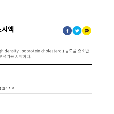
효소시액
nsity lipoprotein cholesterol) 농도를 효소반
단분석기용 시약이다.
 R1 효소시액