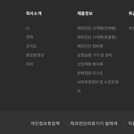
회사소개
제품정보
취
CI
체외진단 시약류(인체용)
브
연혁
체외진단 시약류(동물용)
조직도
체외진단 장비류
홍보동영상
실험실용 기기 및 장비
위치
산업체용 배지류
판매원료 리스트
뇌파측정장비 및 소프트웨
어
개인정보호정책
체외진단의료기기 법체계
직