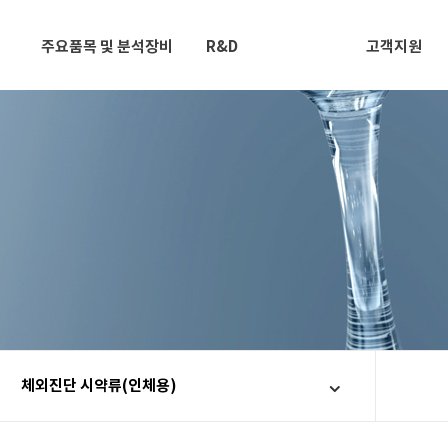
주요품목 및 분석장비
R&D
고객지원
체외진단 시약류(인체용)