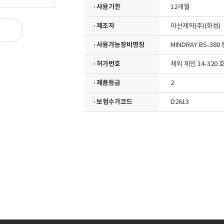
· 사용기한
12개월
· 제조자
아산제약(주)(화성)
· 사용가능장비명칭
MINDRAY BS-38
· 허가번호
체외 제인 14-320 
· 제품등급
2
· 보험수가코드
D2613