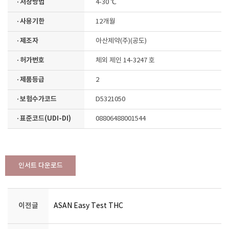
· 저장방법
4-30 ℃
· 사용기한
12개월
· 제조자
아산제약(주)(공도)
· 허가번호
체외 제인 14-3247 호
· 제품등급
2
· 보험수가코드
D5321050
· 표준코드(UDI-DI)
08806488001544
인서트 다운로드
이전글
ASAN Easy Test THC